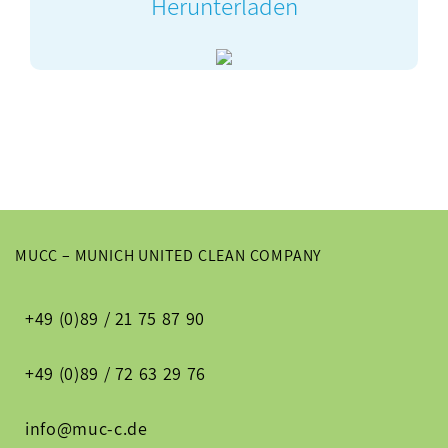
Herunterladen
MUCC – MUNICH UNITED CLEAN COMPANY
+49 (0)89 / 21 75 87 90
+49 (0)89 / 72 63 29 76
info@muc-c.de